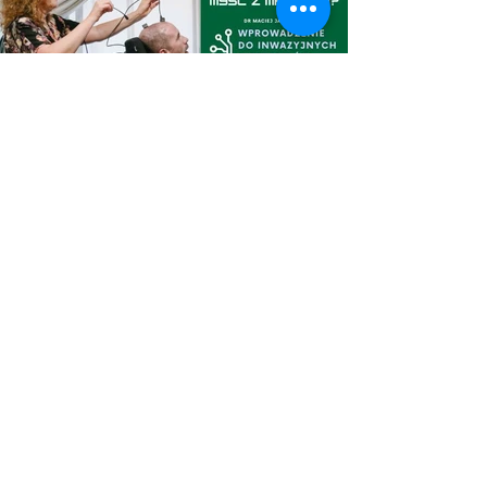
Previous
Next
DeepBrainLab
Unraveling the connection between neural activity
and observable behaviors in freely moving Rats