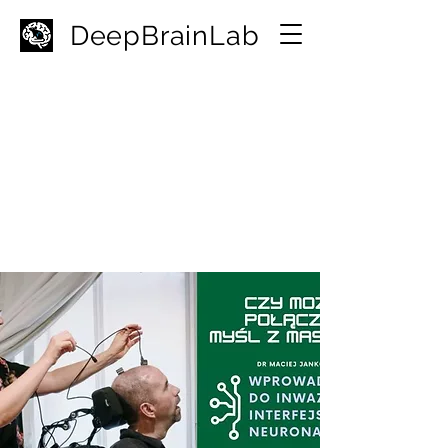
D
eepBrainLab