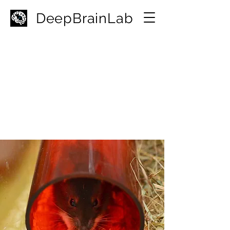
D
eepBrainLab